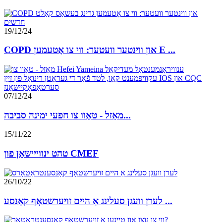
19/12/24
COPD און ווינטער וועטער: ווי צו אָטעמען E ...
07/12/24
מאַזל - טאָוו צו חפעי ימינה סביבה...
15/11/22
טהט ינווייישאַן פון CMEF
26/10/22
לערן וועגן סעלינג אַ היים זויערשטאָף קאַנסע ...