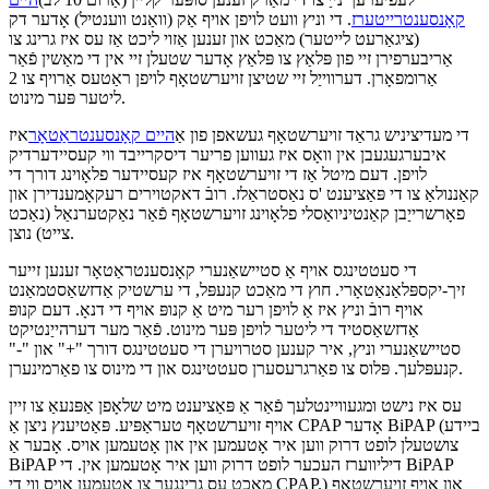
קאָנסענטרייטערז
. די וניץ וועט לויפן אויף אַק (וואַנט ווענטיל) אָדער דק
(ציגאַרעט לייטער) מאַכט און זענען אַזוי ליכט אַז עס איז גרינג צו
אַריבערפירן זיי פון פּלאַץ צו פּלאַץ אָדער שטעלן זיי אין די מאַשין פֿאַר
אַרומפאָרן. דערווייַל זיי שטיצן זויערשטאָף לויפן ראַטעס אַרויף צו 2
ליטער פּער מינוט.
די מעדיציניש גראַד זויערשטאָף געשאפן פון אַ
היים קאָנסענטראַטאָר
איז
איבערגעגעבן אין וואָס איז געווען פריער דיסקרייבד ווי קעסיידערדיק
לויפן. דעם מיטל אַז די זויערשטאָף איז קעסיידער פלאָוינג דורך די
קאַננולאַ צו די פּאַציענט 'ס נאַסטראַלז. רובֿ דאקטוירים רעקאָמענדירן און
פאָרשרייַבן קאַנטיניואַסלי פלאָוינג זויערשטאָף פֿאַר נאַקטערנאַל (נאַכט
צייט) נוצן.
די סעטטינגס אויף אַ סטיישאַנערי קאָנסענטראַטאָר זענען זייער
זיך-יקספּלאַנאַטאָרי. חוץ די מאַכט קנעפּל, די ערשטיק אַדזשאַסטמאַנט
אויף רובֿ וניץ איז אַ לויפן רער מיט אַ קנופּ אויף די דנאָ. דעם קנופּ
אַדזשאַסטיד די ליטער לויפן פּער מינוט. פֿאַר מער דערהייַנטיקט
סטיישאַנערי וניץ, איר קענען סטרויערן די סעטטינגס דורך "+" און "-"
קנעפּלעך. פּלוס צו פאַרגרעסערן סעטטינגס און די מינוס צו פאַרמינערן.
עס איז נישט ומגעוויינטלעך פֿאַר אַ פּאַציענט מיט שלאָפן אַפּנעאַ צו זיין
אויף זויערשטאָף טעראַפּיע. פּאַטיענץ ניצן אַ CPAP אָדער BiPAP (ביידע
צושטעלן לופט דרוק ווען איר אָטעמען אין און אָטעמען אויס. אָבער אַ
BiPAP דיליווערז העכער לופט דרוק ווען איר אָטעמען אין. די BiPAP
מאכט עס גרינגער צו אָטעמען אויס ווי די CPAP.) און אויף זויערשטאָף