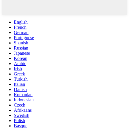
English
French
German
Portuguese
Spanish
Russian
Japanese
Korean
Arabic
Irish
Greek
Turkish
Italian
Danish
Romanian
Indonesian
Czech
Afrikaans
Swedish
Polish
Basque