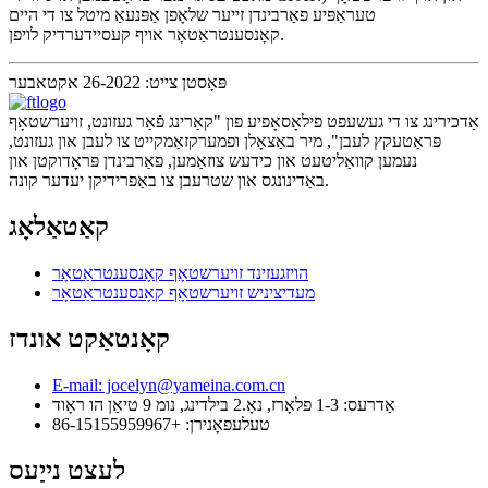
טעראַפּיע פאַרבינדן זייער שלאָפן אַפּנעאַ מיטל צו די היים
קאָנסענטראַטאָר אויף קעסיידערדיק לויפן.
פּאָסטן צייט: 26-2022 אקטאבער
אַדכירינג צו די געשעפט פילאָסאָפיע פון ​​"קאַרינג פֿאַר געזונט, זויערשטאָף
פּראַטעקץ לעבן", מיר באַצאָלן ופמערקזאַמקייט צו לעבן און געזונט,
נעמען קוואַליטעט און כידעש צוזאַמען, פאַרבינדן פּראָדוקטן און
באַדינונגס און שטרעבן צו באַפרידיקן יעדער קונה.
קאַטאַלאָג
הויזגעזינד זויערשטאָף קאָנסענטראַטאָר
מעדיציניש זויערשטאָף קאָנסענטראַטאָר
קאָנטאַקט אונדז
E-mail: jocelyn@yameina.com.cn
אַדרעס: 1-3 פלאָרז, נאָ.2 בילדינג, נומ 9 טיאַן הו ראָוד
טעלעפאָנירן: +86-15155959967
לעצט נייַעס