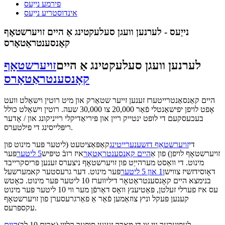
פירמע נייַעס
אינדוסטריע נייַעס
נייַעס - לערנען וועגן סעלעקטינג אַ היים זויערשטאָף
קאָנסענטראַטאָרס
לערנען וועגן סעלעקטינג אַ היים
זויערשטאָף
קאָנסענטראַטאָרס
היים קאַנסאַנטרייטערז זענען זייער שטאַרק און מיט רוטין וישאַלט וועט
אָפט לויפן יפישאַנטלי פֿאַר 20,000 צו 30,000 שעה. רוטין וישאַלט כולל
בעכעסקעם די לופט ינטייק ריין און פּיריאַדיקלי רייניקונג און / אָדער
ריפּלייסינג די פילטערס.
די
זויערשטאָף דזשענערייטינג
קאַפּאַציטעט (ליטער פּער מינוט פון
זויערשטאָף לויפן) פון אַ
היים קאָנסענטראַטאָר
איז רובֿ טיפּיש
5 ליטער
פּער
מינוט. די וואַסט מערהייַט פון זויערשטאָף ניצערס זענען פּריסקרייבד
דאָוסידזשיז צווישן
1 און 5 ליטער
פּער מינוט. דער גרעסטער קאמערשעל
בנימצא היים קאָנסענטראַטאָר דיליווערז 10 ליטער פּער מינוט. כאָטש
עס איז פערלי זעלטן, פּאַטיענץ וואָס דאַרפֿן מער ווי 10 ליטער פּער מינוט
קענען פּעקל וניץ צוזאַמען פֿאַר אַ פאַרגרעסערן פון זויערשטאָף
עקספּרעס.
לעפיערעך נייַ צו די מאַרק זענען סופּער קליין (אַרום 10 לב)
היים