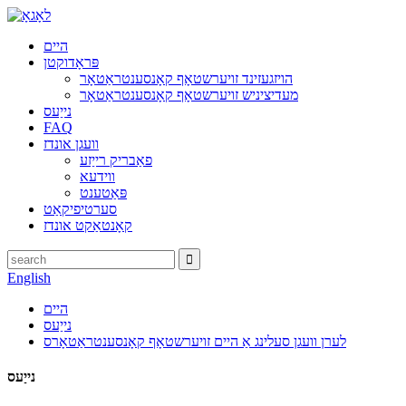
היים
פּראָדוקטן
הויזגעזינד זויערשטאָף קאָנסענטראַטאָר
מעדיציניש זויערשטאָף קאָנסענטראַטאָר
נייַעס
FAQ
וועגן אונדז
פאַבריק רייַזע
ווידעא
פּאַטענט
סערטיפיקאַט
קאָנטאַקט אונדז
English
היים
נייַעס
לערן וועגן סעלינג אַ היים זויערשטאָף קאָנסענטראַטאָרס
נייַעס