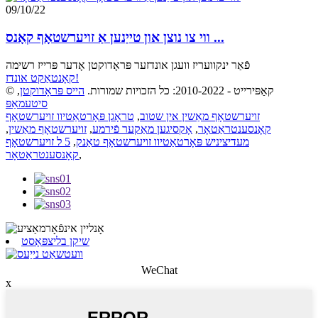
09/10/22
ווי צו נוצן און טייַנען אַ זויערשטאָף קאָנס ...
פֿאַר ינקוועריז וועגן אונדזער פּראָדוקטן אָדער פּרייז רשימה
קאָנטאַקט אונדז!
© קאַפּירייט - 2010-2022: כל הזכויות שמורות.
הייס פּראָדוקטן
,
סיטעמאַפּ
זויערשטאָף מאַשין אין שטוב
,
טראָגן פּאָרטאַטיוו זויערשטאָף
קאָנסענטראַטאָר
,
אָקסיגען מאַקער פֿירמע
,
זויערשטאָף מאַשין
,
מעדיציניש פּאָרטאַטיוו זויערשטאָף טאַנק
,
5 ל זויערשטאָף
,
קאָנסענטראַטאָר
שיקן בליצפּאָסט
WeChat
x