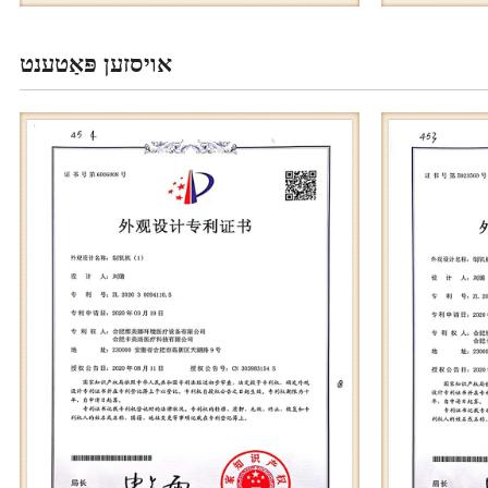
אויסזען פּאַטענט