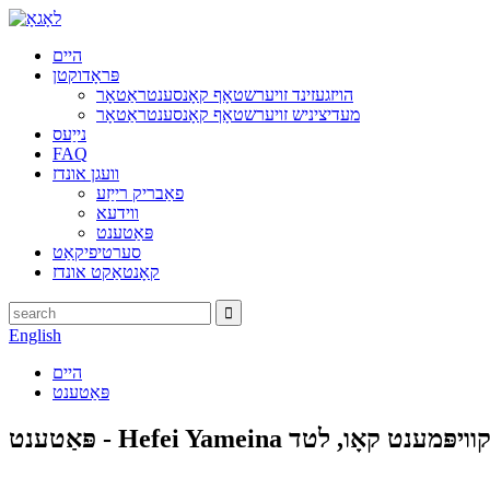
היים
פּראָדוקטן
הויזגעזינד זויערשטאָף קאָנסענטראַטאָר
מעדיציניש זויערשטאָף קאָנסענטראַטאָר
נייַעס
FAQ
וועגן אונדז
פאַבריק רייַזע
ווידעא
פּאַטענט
סערטיפיקאַט
קאָנטאַקט אונדז
English
היים
פּאַטענט