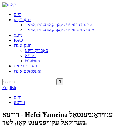
היים
פּראָדוקטן
הויזגעזינד זויערשטאָף קאָנסענטראַטאָר
מעדיציניש זויערשטאָף קאָנסענטראַטאָר
נייַעס
FAQ
וועגן אונדז
פאַבריק רייַזע
ווידעא
פּאַטענט
סערטיפיקאַט
קאָנטאַקט אונדז
English
היים
ווידעא
ווידעא - Hefei Yameina ענוויראָנמענטאַל
מעדיקאַל עקוויפּמענט קאָו, לטד.