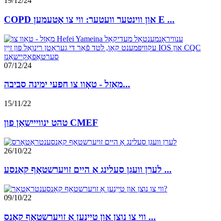
19/12/24
COPD און ווינטער וועטער: ווי צו אָטעמען E ...
07/12/24
מאַזל - טאָוו צו חפעי ימינה סביבה...
15/11/22
טהט ינווייישאַן פון CMEF
26/10/22
לערן וועגן סעלינג אַ היים זויערשטאָף קאַנסע ...
09/10/22
ווי צו נוצן און טייַנען אַ זויערשטאָף קאָנס ...