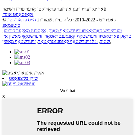
פֿאַר ינקוועריז וועגן אונדזער פּראָדוקטן אָדער פּרייז רשימה
קאָנטאַקט אונדז!
© קאַפּירייט - 2010-2022: כל הזכויות שמורות.
הייס פּראָדוקטן
,
סיטעמאַפּ
מעדיציניש פּאָרטאַטיוו זויערשטאָף טאַנק
,
אָקסיגען מאַקער פֿירמע
,
טראָגן פּאָרטאַטיוו זויערשטאָף קאָנסענטראַטאָר
,
זויערשטאָף מאַשין אין
,
שטוב
,
5 ל זויערשטאָף קאָנסענטראַטאָר
,
זויערשטאָף מאַשין
שיקן בליצפּאָסט
WeChat
x