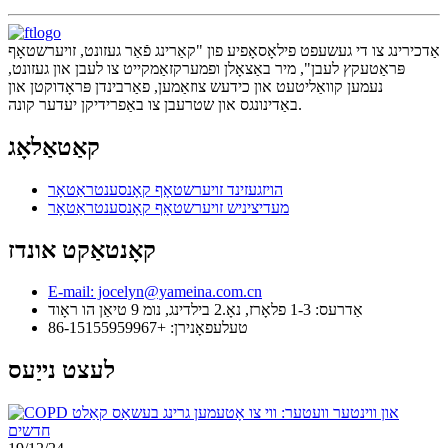
אַדכירינג צו די געשעפט פילאָסאָפיע פון ​​"קאַרינג פֿאַר געזונט, זויערשטאָף
פּראַטעקץ לעבן", מיר באַצאָלן ופמערקזאַמקייט צו לעבן און געזונט,
נעמען קוואַליטעט און כידעש צוזאַמען, פאַרבינדן פּראָדוקטן און
באַדינונגס און שטרעבן צו באַפרידיקן יעדער קונה.
קאַטאַלאָג
הויזגעזינד זויערשטאָף קאָנסענטראַטאָר
מעדיציניש זויערשטאָף קאָנסענטראַטאָר
קאָנטאַקט אונדז
E-mail: jocelyn@yameina.com.cn
אַדרעס: 1-3 פלאָרז, נאָ.2 בילדינג, נומ 9 טיאַן הו ראָוד
טעלעפאָנירן: +86-15155959967
לעצט נייַעס