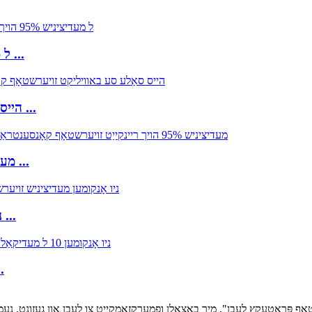
8 ל מעדיציניש 95% הויך ריינקייַט זויערשטאָף קאָנסענטראַטאָר ...
ZY-5ZW הייס סאַלע סע באוויליקט זויערשטאָף קאָנסענטראַטאָר ...
ZY-10Z 10L מעדיציניש 95% הויך ריינקייַט זויערשטאָף קאָנסע ...
ניו אָנקומען מעדיציניש זויערשטאָף קאָנסענטראַטאָר 1-8 ל אַד ...
ניו אָנקומען 10 ל מ
רשטאָף פּראַטעקץ לעבן", מיר באַצאָלן ופמערקזאַמקייט צו לעבן און געזונט, נעמ