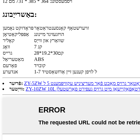
12 ויסמעסטונג: 364 * 385 * 731 מם
באַשרייַבונג:
זויערשטאָף קאָנסענטראַטאָר
פּראָדוקט נאָמען
הויזגעזינד מיינונג
אַפּפּליקאַטיאָן
שוואַרץ און ווייַס
קאָליר
7 קג
וואָג
28*19.2*30קם
גרייס
ABS
מאַטעריאַל
קובויד
פאָרעם
1-7 ל לויפן קענען זיין אַדזשאַסטיד
אנדערע
אַטאָר גרויס מאַכט פֿאַר מעדיציניש עקוויפּמענט 5 ל
פֿריִער:
ווייַטער: