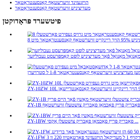
הויזגעזינד זויערשטאָף קאָנסענטראַטאָר
מעדיציניש זויערשטאָף קאָנסענטראַטאָר
פיטשערד פּראָדוקטן
אַנואַל מאַנואַל פֿאַר מעדיציניש לופט קאַמפּרעסט נעבוליזער
ZY-1BW פאַבריק פּרייַז פאַכמאַן פאַבריק צושטעלן אָקסי ...