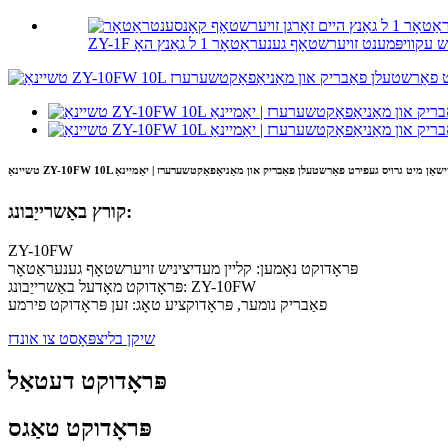
קורץ באַשרייַבונג:
ZY-10FW
פּראָדוקט נאָמען: קליין מעדיציניש זויערשטאָף גענעראַטאָר
פּראָדוקט מאָדעל באַשרייַבונג: ZY-10FW
פאַבריק נומער, פּראָדוקציע טאָג: זען פּראָדוקט פירמע
שיקן בליצפּאָסט צו אונדז
פּראָדוקט דעטאַל
פּראָדוקט טאַגס