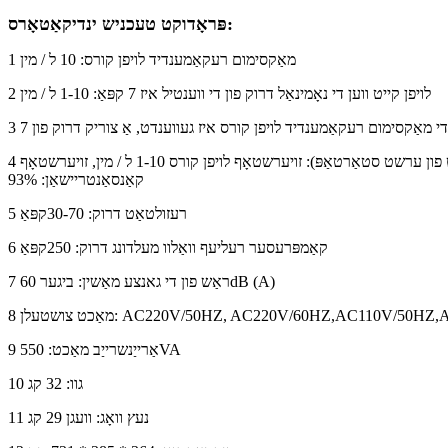
פּראָדוקט טעכניש ינדיקאַטאָרס:
1 מאַקסימום רעקאַמענדיד לויפן קורס: 10 ל / מין
2 לויפן קייט ווען די נאָמינאַל דרוק פון די ווענטיל איז 7 קפּאַ: 1-10 ל / מין
4 די זויערשטאָף קאַנסאַנטריישאַן ווען די נאָמינאַל דרוק פון די ווענטיל איז נול (דערגרייכן די ספּעסיפיעד קאַנסאַנטריישאַן מדרגה אין 30 מינוט פון ערשט סטאַרטאַפּ): זויערשטאָף לויפן קורס 1-10 ל / מין, זויערשטאָף
קאַנסאַנטריישאַן: 93%
5 רעזולטאַט דרוק: 30-70קפּאַ
6 קאַמפּרעסער רעליעף וואַלוו מעלדונג דרוק: 250קפּאַ
7 ראַש פון די גאנצע מאַשין: ביגער 60dB (A)
9 אַרייַנשרייַב מאַכט: 550VA
10 גוו: 32 קג
11 נעץ וואָג: וועגן 29 קג