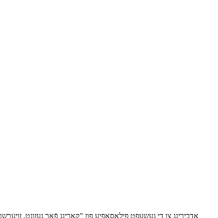
אַדכירינג צו די געשעפט פילאָסאָפיע פון ​​"קאַרינג פֿאַר געזונט, זויע