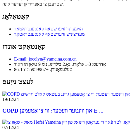
שטרעבן צו באַפרידיקן יעדער קונה.
קאַטאַלאָג
הויזגעזינד זויערשטאָף קאָנסענטראַטאָר
מעדיציניש זויערשטאָף קאָנסענטראַטאָר
קאָנטאַקט אונדז
E-mail: jocelyn@yameina.com.cn
אַדרעס: 1-3 פלאָרז, נאָ.2 בילדינג, נומ 9 טיאַן הו ראָוד
טעלעפאָנירן: +86-15155959967
לעצט נייַעס
19/12/24
COPD און ווינטער וועטער: ווי צו אָטעמען E ...
07/12/24