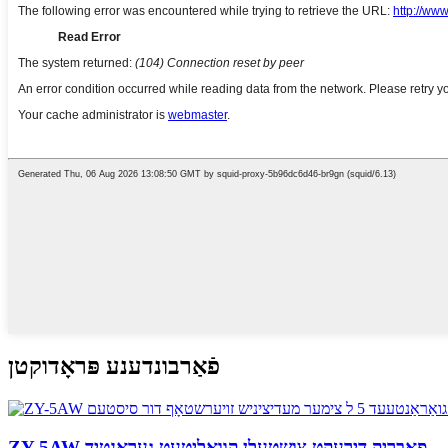
פֿאַרבונדענע פּראָדוקטן
ZY-5AW פאַבריק דירעקט צושטעלן קוואַליטעט געראַנטיד ...