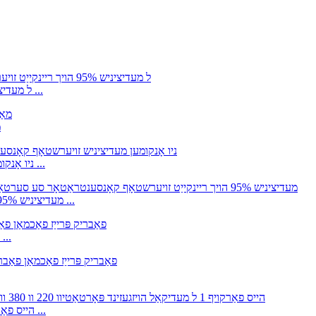
8 ל מעדיציניש 95% הויך ריינקייַט זויערשטאָף קאָנסענטראַטאָר מיט ...
מ
ניו אָנקומען מעדיציניש זויערשטאָף קאָנסענטראַטאָר 1-8 ל סטרויערן ...
ZY-10ZW 10L מעדיציניש 95% הויך ריינקייַט זויערשטאָף קאַנסאַנטריישאַן ...
ZY-1B פאַבריק פּרייַז פאַכמאַן פאַבריק צושטעלן זויערשטאָף ...
ZY-1FW הייס פאַרקויף 1 ל מעדיקאַל הויזגעזינד פּאָרטאַטיוו 220 וו 3 ...