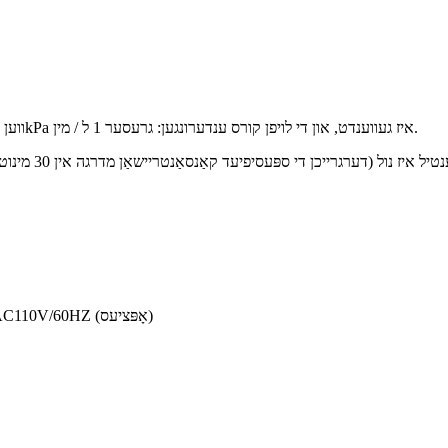
3 ווען די מאַקסימום רעקאַמענדיד לויפן קורס איז געווענדט, אַ צוריק דרוק פון 7kPa איז געווענדט, און די לויפן קורס ענדערונגען: גרעסער 1 ל / מין.
8 מאַכט צושטעלן: AC220V/50HZ, AC220V/60HZ,AC110V/50HZ,AC110V/60HZ (אָפּציעס)