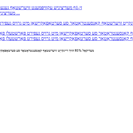
ZY-1F מעדיציניש עקוויפּמענט זויערשטאָף גענעראַטאָר 1 ל גאַנץ האָ ...
טשיינאַ ZY-10FW 10L מעדיקאַל 95% הויך ריינקייַט זויערשטאָף קאָנסענטראַטאָר סע סערטאַפאַקיישאַן מיט גרויס געפירט פאַרשטעלן פאַבריק און מאַניאַפאַקטשערערז | יאַמיינאַ