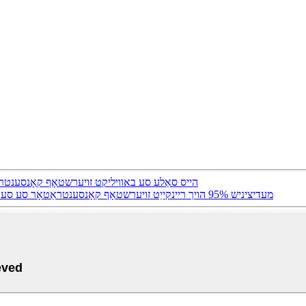
ZY-5ZW הייס סאַלע סע באוויליקט זויערשטאָף קאָנסענטר
ZY-10ZW 10L מעדיציניש 95% הויך ריינקייַט זויערשטאָף קאָנסענטראַטאָר סע סערטאַפאַקיישאַן מיט גרויס געפירט פאַרשטעלן