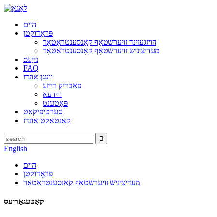
היים
פּראָדוקטן
הויזגעזינד זויערשטאָף קאָנסענטראַטאָר
מעדיציניש זויערשטאָף קאָנסענטראַטאָר
נייַעס
FAQ
וועגן אונדז
פאַבריק רייַזע
ווידעא
פּאַטענט
סערטיפיקאַט
קאָנטאַקט אונדז
English
היים
פּראָדוקטן
מעדיציניש זויערשטאָף קאָנסענטראַטאָר
קאַטעגאָריעס